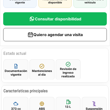
vigente
disponible
vehículo
Consultar disponibilidad
Quiero agendar una visita
Estado actual
Revisión de
Documentación
Mantenciones
ingreso
vigente
al día
realizada
Características principales
13 L
373 cc
ABS
Suspensión