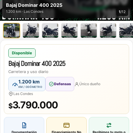
Bajaj Dominar 400 2025
1.200 km · Las Condes
1
/12
Disponible
Bajaj Dominar 400 2025
Carretera y uso diario
1.200 km
Defensas
Único dueño
KM / ODÓMETRO
Las Condes
3.790.000
$
Documentación
Financiamiento
No
Recibimos tu moto o