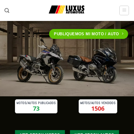
Saltar
al
contenido
PUBLIQUEMOS MI MOTO / AUTO
MOTOS/AUTOS PUBLICADOS
MOTOS/AUTOS VENDIDOS
73
1506