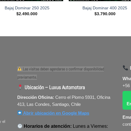
Bajaj Dominar 250 2025
Bajaj Dominar 400 2025
$
2.490.000
$
3.790.000
C
Las visitas deben agendarse o confirmar disponibilidad
previamente.
Wha
+56
Ubicación – Luxus Automotora
Dirección Oficina:
Cerro el Plomo 5931, Oficina
E
413, Las Condes, Santiago, Chile
Abrir ubicación en Google Maps
Ema
y el
cont
Horarios de atención:
Lunes a Viernes: