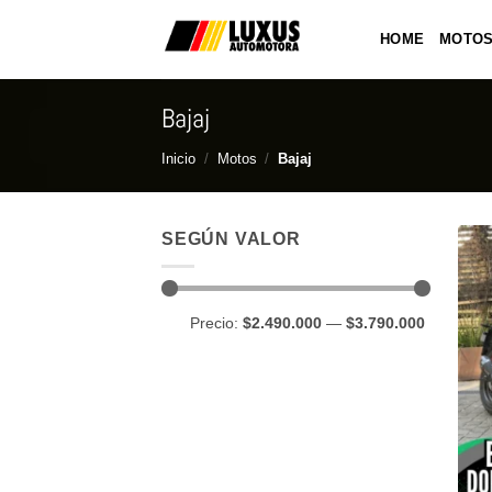
Saltar
al
HOME
MOTO
contenido
Bajaj
Inicio
/
Motos
/
Bajaj
SEGÚN VALOR
Precio
Precio
Precio:
$2.490.000
—
$3.790.000
mínimo
máximo