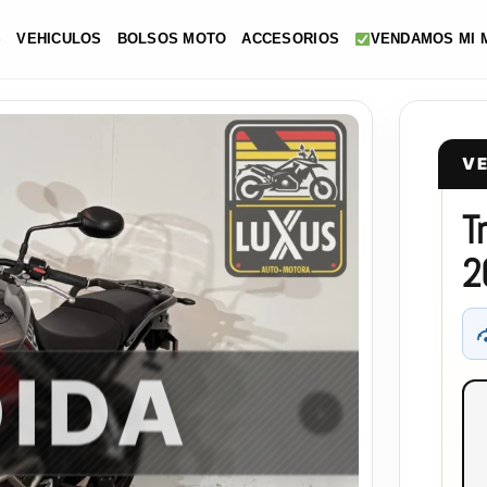
S
VEHICULOS
BOLSOS MOTO
ACCESORIOS
VENDAMOS MI 
V
T
2
IDA
›