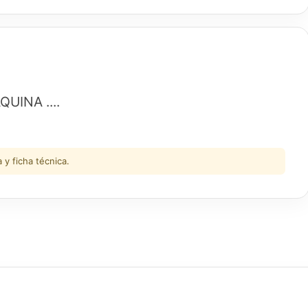
UINA ....
y ficha técnica.