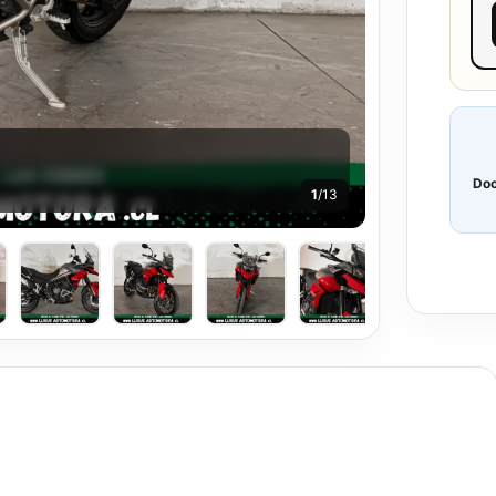
Doc
1
/13