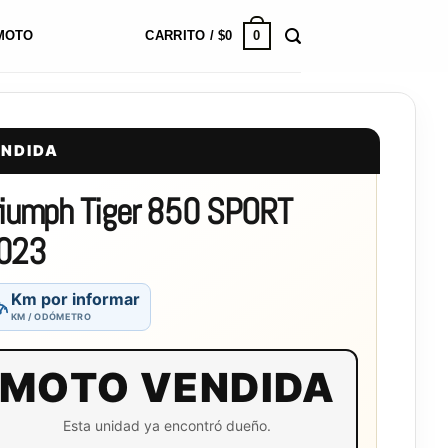
0
MOTO
CARRITO /
$
0
ENDIDA
riumph Tiger 850 SPORT
023
Km por informar
KM / ODÓMETRO
MOTO VENDIDA
Esta unidad ya encontró dueño.