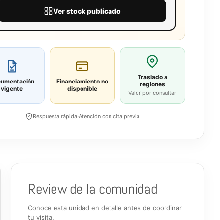
Ver stock publicado
Traslado a
umentación
Financiamiento
no
regiones
vigente
disponible
Valor por consultar
Respuesta rápida
·
Atención con cita previa
Review de la comunidad
Conoce esta unidad en detalle antes de coordinar
tu visita.