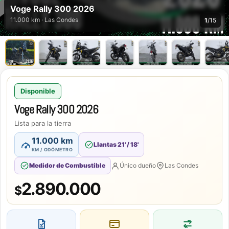
Voge Rally 300 2026
11.000 km · Las Condes
1
/15
Disponible
Voge Rally 300 2026
Lista para la tierra
11.000 km
Llantas 21' / 18'
KM / ODÓMETRO
Medidor de Combustible
Único dueño
Las Condes
2.890.000
$