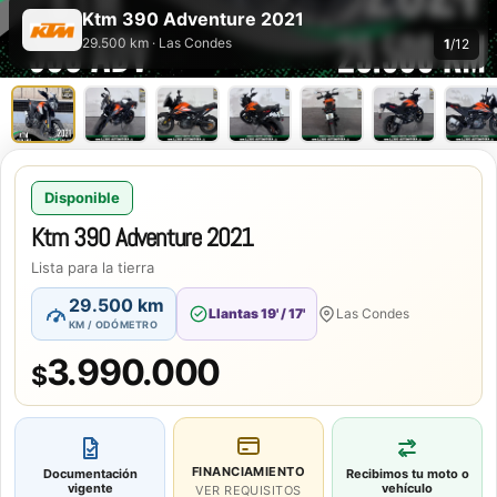
Ktm 390 Adventure 2021
29.500 km · Las Condes
1
/12
Disponible
Ktm 390 Adventure 2021
Lista para la tierra
29.500 km
Llantas 19' / 17'
Las Condes
KM / ODÓMETRO
3.990.000
$
FINANCIAMIENTO
Documentación
Recibimos tu moto o
vigente
vehículo
VER REQUISITOS