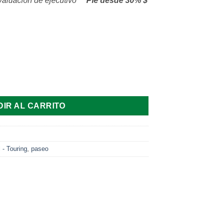
aluación de ejecutivo**
Pie desde 30% $
antidad
IR AL CARRITO
 - Touring
,
paseo