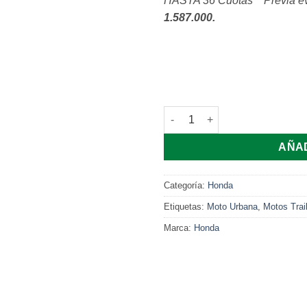
HASTA 36 Cuotas **Previa ev
1.587.000.
Honda XRE 300 Sahara 2025 c
AÑAD
Categoría:
Honda
Etiquetas:
Moto Urbana
,
Motos Trail
Marca:
Honda