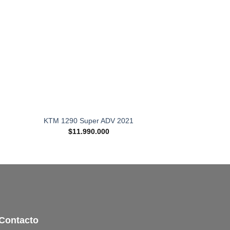
KTM 1290 Super ADV 2021
Honda CB750 
$
11.990.000
$
6.990
Contacto