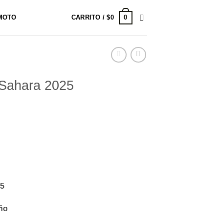
0
MOTO
CARRITO /
$
0
Sahara 2025
25
ño