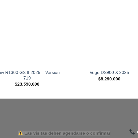
w R1300 GS II 2025 – Version
Voge DS900 X 2025
719
$
8.290.000
$
23.590.000
Las visitas deben agendarse o confirmar