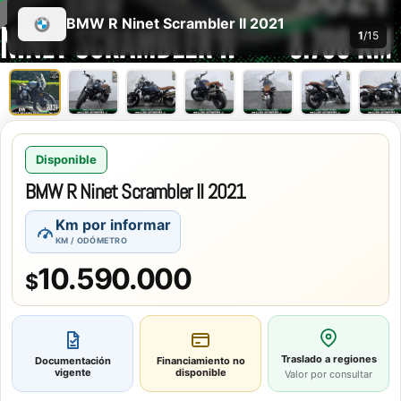
BMW R Ninet Scrambler II 2021
1
/15
Disponible
BMW R Ninet Scrambler II 2021
Km por informar
KM / ODÓMETRO
10.590.000
$
Traslado a regiones
Documentación
Financiamiento
no
vigente
disponible
Valor por consultar