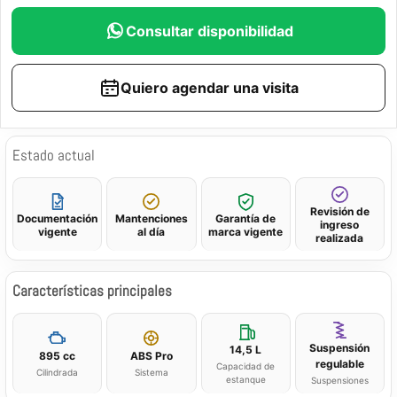
Consultar disponibilidad
Quiero agendar una visita
Estado actual
Revisión de
Documentación
Mantenciones
Garantía de
ingreso
vigente
al día
marca vigente
realizada
Características principales
Suspensión
14,5 L
895 cc
ABS Pro
regulable
Capacidad de
Cilindrada
Sistema
estanque
Suspensiones