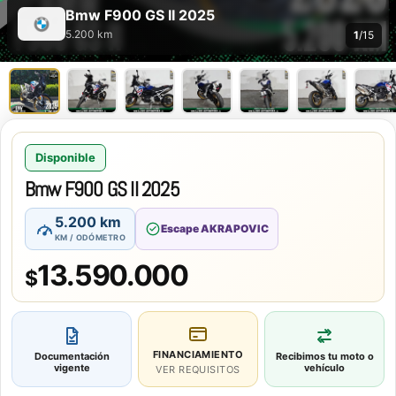
Bmw F900 GS II 2025
5.200 km
1
/15
Disponible
Bmw F900 GS II 2025
5.200 km
Escape AKRAPOVIC
KM / ODÓMETRO
13.590.000
$
FINANCIAMIENTO
Documentación
Recibimos tu moto o
vigente
vehículo
VER REQUISITOS