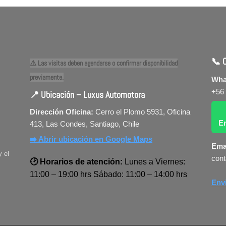
📞 
⚠️ Las visitas deben agendarse o confirmar disponibilidad
previamente.
Wha
+56
📍 Ubicación – Luxus Automotora
Dirección Oficina:
Cerro el Plomo 5931, Oficina
E
413, Las Condes, Santiago, Chile
➡️ Abrir ubicación en Google Maps
Ema
y el
cont
🕑 Horarios de atención:
Lunes a Viernes:
11:00 – 19:00 hrs Sábado: 11:00 – 14:00 hrs
Env