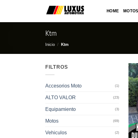
Saltar
al
HOME
MOTO
contenido
Ktm
Inicio
/
Ktm
FILTROS
Accesorios Moto
(1)
ALTO VALOR
(23)
Equipamiento
(3)
Motos
(69)
Vehiculos
(2)