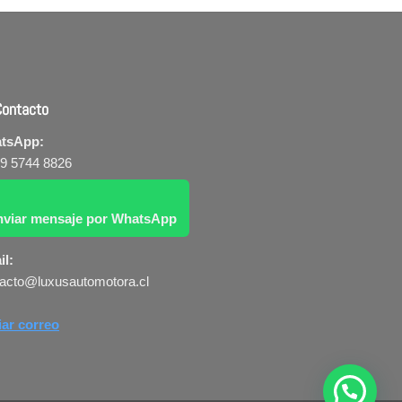
Contacto
tsApp:
 9 5744 8826
nviar mensaje por WhatsApp
il:
acto@luxusautomotora.cl
iar correo