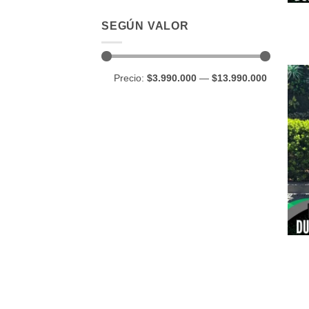
SEGÚN VALOR
Precio
Precio
Precio:
$3.990.000
—
$13.990.000
mínimo
máximo