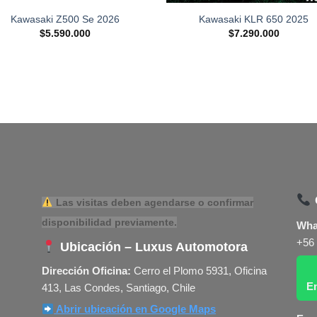
Kawasaki Z500 Se 2026
Kawasaki KLR 650 2025
$
5.590.000
$
7.290.000
Las visitas deben agendarse o confirmar
disponibilidad previamente.
Wha
+56
Ubicación – Luxus Automotora
Dirección Oficina:
Cerro el Plomo 5931, Oficina
E
413, Las Condes, Santiago, Chile
Abrir ubicación en Google Maps