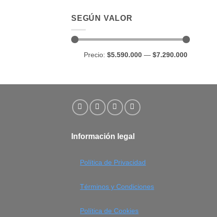
SEGÚN VALOR
Precio
Precio
Precio:
$5.590.000
—
$7.290.000
mínimo
máximo
Información legal
Política de Privacidad
Términos y Condiciones
Política de Cookies