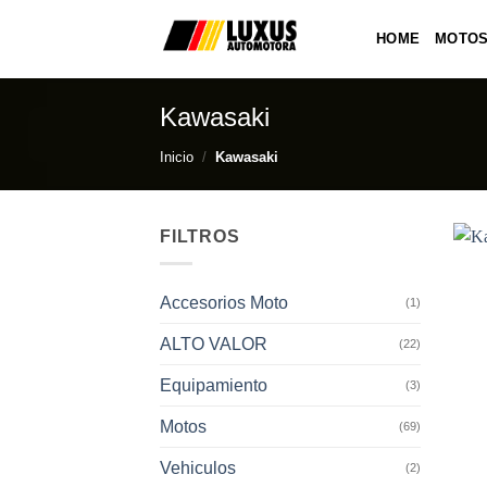
Saltar
al
HOME
MOTO
contenido
Kawasaki
Inicio
/
Kawasaki
FILTROS
Accesorios Moto
(1)
ALTO VALOR
(22)
Equipamiento
(3)
Motos
(69)
Vehiculos
(2)