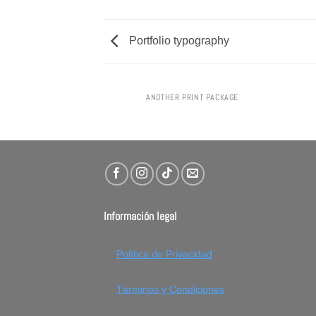
Portfolio typography
AZINE
ANOTHER PRINT PACKAGE
Información legal
Política de Privacidad
Términos y Condiciones