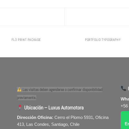
FL3 PRINT PACKAGE
PORTFOLIO TYPOGRAPHY
C
Las visitas deben agendarse o confirmar disponibilidad
previamente.
Wha
+56
Ubicación – Luxus Automotora
Dirección Oficina:
Cerro el Plomo 5931, Oficina
E
413, Las Condes, Santiago, Chile